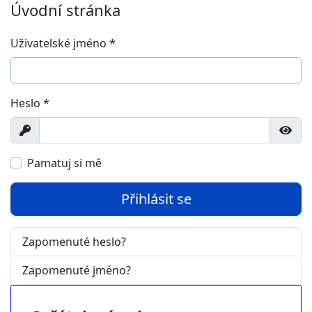
Úvodní stránka
Uživatelské jméno
*
Heslo
*
Zobrazit
Zobra
Pamatuj si mě
Přihlásit se
Zapomenuté heslo?
Zapomenuté jméno?