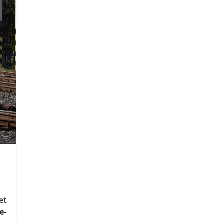
et
e-