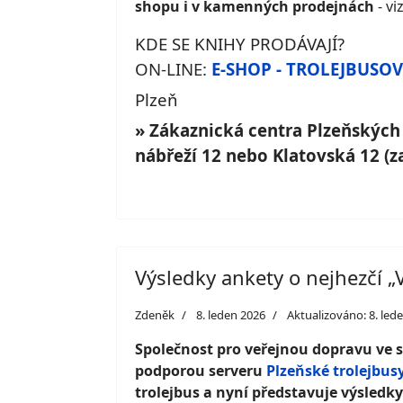
shopu i v kamenných prodejnách
- vi
KDE SE KNIHY PRODÁVAJÍ?
ON-LINE:
E-SHOP - TROLEJBUSO
Plzeň
» Zákaznická centra Plzeňských
nábřeží 12 nebo Klatovská 12 (z
Výsledky ankety o nejhezčí „
Zdeněk
8. leden 2026
Aktualizováno: 8. led
Společnost pro veřejnou dopravu ve
podporou serveru
Plzeňské trolejbus
trolejbus a nyní představuje výsledky