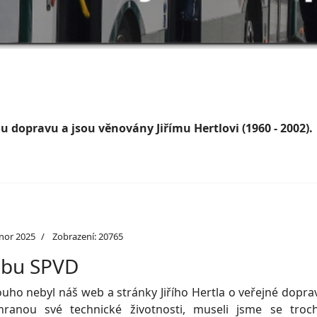
 dopravu a jsou věnovány Jiřímu Hertlovi (1960 - 2002).
únor 2025
Zobrazení: 20765
ebu SPVD
uho nebyl náš web a stránky Jiřího Hertla o veřejné dopra
ranou své technické životnosti, museli jsme se troc