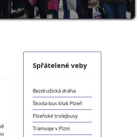
Spřátelené veby
Bezdružická dráha
Škoda-bus klub Plzeň
Plzeňské trolejbusy
vě
Tramvaje v Plzni
hu