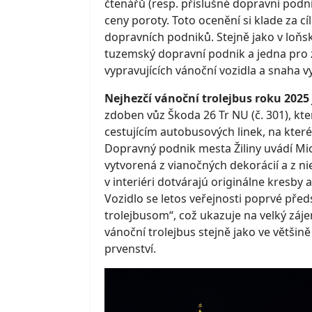
čtenářů (resp. příslušné dopravní podn
ceny poroty. Toto ocenění si klade za c
dopravních podniků. Stejně jako v loň
tuzemský dopravní podnik a jedna pro 
vypravujících vánoční vozidla a snaha v
Nejhezčí vánoční trolejbus roku 2025 
zdoben vůz Škoda 26 Tr NU (č. 301), kt
cestujícím autobusových linek, na které 
Dopravný podnik mesta Žiliny uvádí Mic
vytvorená z vianočných dekorácií a z ni
v interiéri dotvárajú originálne kresby a
Vozidlo se letos veřejnosti poprvé předs
trolejbusom“, což ukazuje na velký záje
vánoční trolejbus stejně jako ve většin
prvenství.