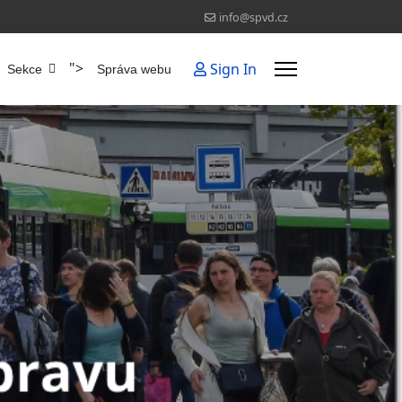
info@spvd.cz
">
Sign In
Sekce
Správa webu