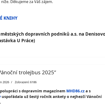
z níže. Děkujeme za Váš zájem.
VÉ KNIHY
 městských dopravních podniků a.s. na Denisov
astávka U Práce)
Vánoční trolejbus 2025“
en 2026
Zobrazení: 6186
 spolupráci s dopravním magazínem
MHD86.cz
a s
y
uspořádala už šestý ročník ankety o nejhezčí Vánoční
.