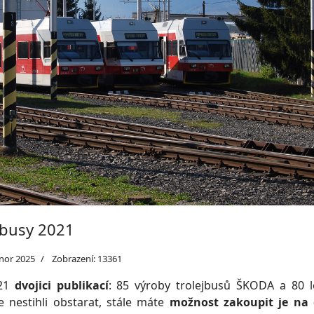
jbusy 2021
únor 2025
Zobrazení: 13361
021
dvojici
publikací
: 85 výroby trolejbusů ŠKODA a 80 l
e nestihli obstarat, stále máte
možnost zakoupit je na 