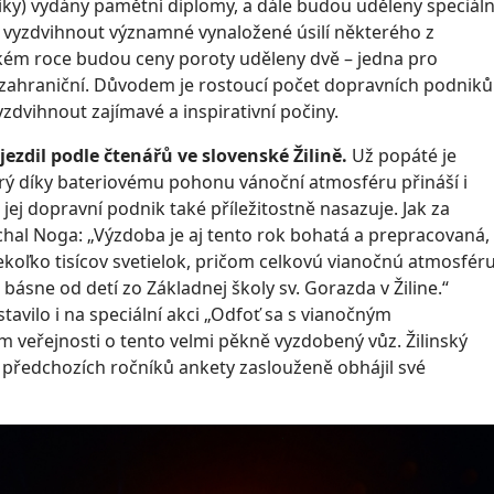
iky) vydány pamětní diplomy, a dále budou uděleny speciáln
íl vyzdvihnout významné vynaložené úsilí některého z
ském roce budou ceny poroty uděleny dvě – jedna pro
zahraniční. Důvodem je rostoucí počet dopravních podniků
yzdvihnout zajímavé a inspirativní počiny.
jezdil podle čtenářů ve slovenské Žilině.
Už popáté je
erý díky bateriovému pohonu vánoční atmosféru přináší i
jej dopravní podnik také příležitostně nasazuje. Jak za
hal Noga: „Výzdoba je aj tento rok bohatá a prepracovaná,
ekoľko tisícov svetielok, pričom celkovú vianočnú atmosfér
 básne od detí zo Základnej školy sv. Gorazda v Žiline.“
tavilo i na speciální akci „Odfoť sa s vianočným
m veřejnosti o tento velmi pěkně vyzdobený vůz. Žilinský
ě předchozích ročníků ankety zaslouženě obhájil své