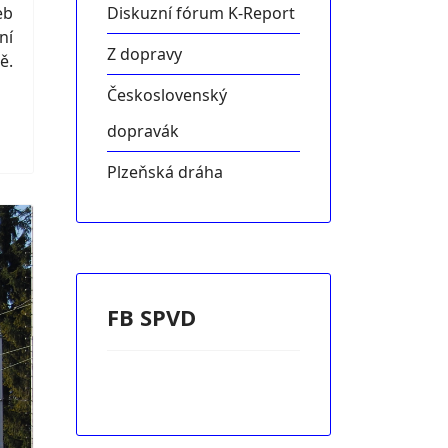
eb
Diskuzní fórum K-Report
ní
Z dopravy
ě.
Československý
dopravák
Plzeňská dráha
FB SPVD