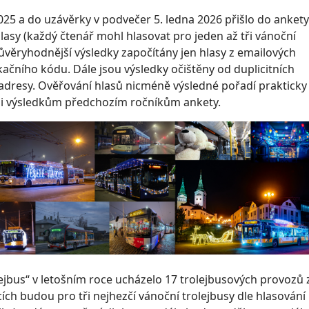
025 a do uzávěrky v podvečer 5. ledna 2026 přišlo do ankety
lasy (každý čtenář mohl hlasovat pro jeden až tři vánoční
 důvěryhodnější výsledky započítány jen hlasy z emailových
kačního kódu. Dále jsou výsledky očištěny od duplicitních
adresy. Ověřování hlasů nicméně výsledné pořadí prakticky
 i výsledkům předchozím ročníkům ankety.
lejbus“ v letošním roce ucházelo 17 trolejbusových provozů 
cích budou pro tři nejhezčí vánoční trolejbusy dle hlasování