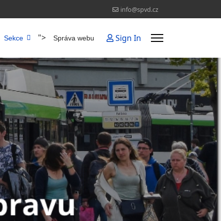
info@spvd.cz
">
Sign In
Sekce
Správa webu