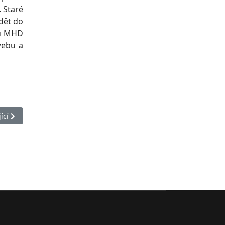
 Staré
dět do
zu MHD
webu a
ánek: O sdružení SPVD
ící