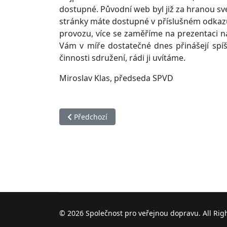
dostupné. Původní web byl již za hranou sv
stránky máte dostupné v příslušném odkazu
provozu, více se zaměříme na prezentaci n
Vám v míře dostatečné dnes přinášejí spíš
činnosti sdružení, rádi ji uvítáme.
Miroslav Klas, předseda SPVD
Předchozí článek: Činnost spolku
Předchozí
© 2026 Společnost pro veřejnou dopravu. All Rig