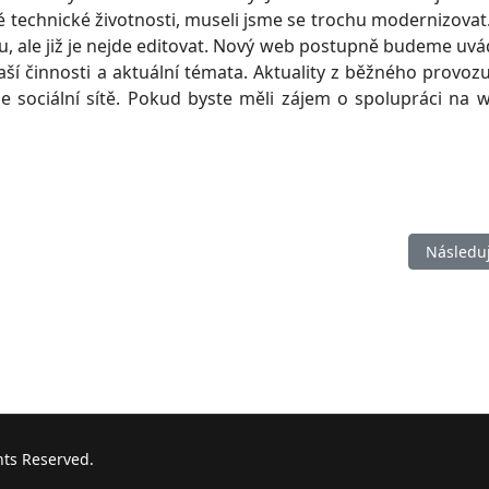
é technické životnosti, museli jsme se trochu modernizovat.
, ale již je nejde editovat. Nový web postupně budeme uvá
aší činnosti a aktuální témata. Aktuality z běžného provo
e sociální sítě. Pokud byste měli zájem o spolupráci na 
Další čl
Následuj
hts Reserved.