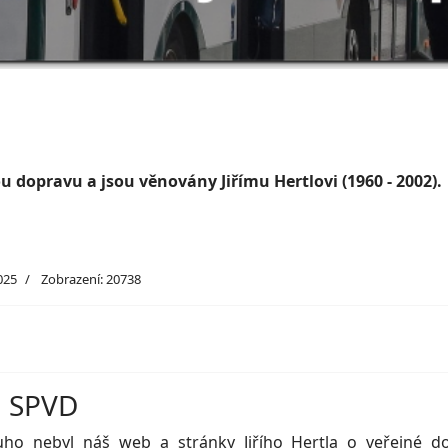
 dopravu a jsou věnovány Jiřímu Hertlovi (1960 - 2002).
025
Zobrazení: 20738
u SPVD
uho nebyl náš web a stránky Jiřího Hertla o veřejné d